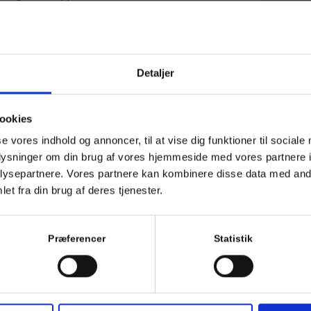
vareproducenter, store køkkener og meget
T
l du ikke tøve med at kontakte os. Vi har
s
n.
l
Detaljer
o
onelle motorsplitter oplever vi at få det
b
somme, og du bør således ikke bekymre dig om
e forhold, som bør overvejes nøje, når man
ookies
 vand får vi det mest optimale resultat og
se vores indhold og annoncer, til at vise dig funktioner til sociale
oplysninger om din brug af vores hjemmeside med vores partnere i
ysepartnere. Vores partnere kan kombinere disse data med andr
 at få dem renset med varmtvandsspuling.
et fra din brug af deres tjenester.
ULING
Præferencer
Statistik
id markedets bedste udstyr. Vores roterende
ine rør er renset så grundigt som muligt. Vi
ele røret. Gør man brug af motorsplitter, vil man