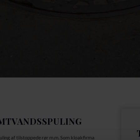
RMTVANDSSPULING
puling af tilstoppede rør m.m. Som kloakfirma