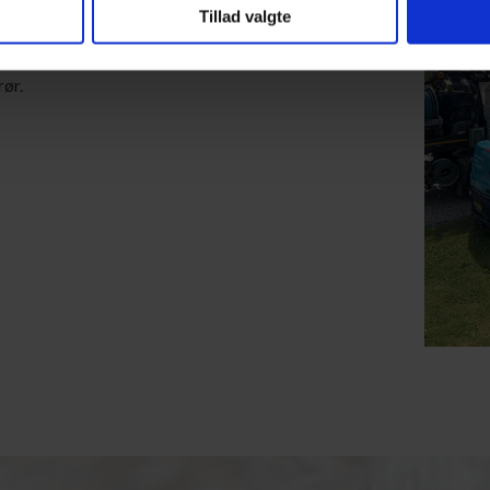
Tillad valgte
 reelle problem. Rørene vil således hurtigt
m Kloakservice er du sikret en langtidsholdbar
rør.