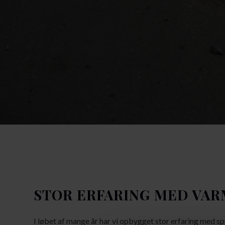
STOR ERFARING MED VA
I løbet af mange år har vi opbygget stor erfaring med s