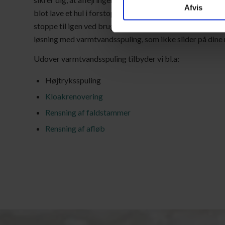
Afvis
blot lave et hul i forstoppelsen, og dermed ikke løse det
stoppe til igen ved brug af splitter. Hos Ballerup-Smøru
løsning med varmtvandsspuling, som ikke slider på dine 
Udover varmtvandsspuling tilbyder vi bl.a:
Højtryksspuling
Kloakrenovering
Rensning af faldstammer
Rensning af afløb