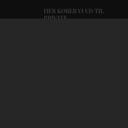
HER KØRER VI UD TIL
PRIVATE
tise og
den for
og små. Vi
userer på
øet. Vi kan