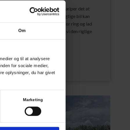
imepriser er en ting – men hvad hjælper det at
pare 30% på timeprisen når den rigtige bil kan
øse opgaven på den halve tid. Derfor ring og lad
Om
s spørge ind til opgaven, så finder vi den rigtige
il til opgaven
Læs mere
 medier og til at analysere
nden for sociale medier,
e oplysninger, du har givet
Marketing